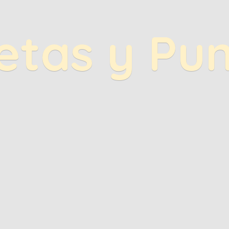
etas
y Pu