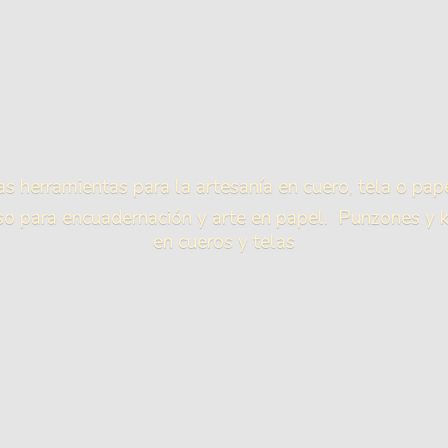
as herramientas para la artesanía en cuero, tela o pape
 para encuadernación y arte en papel. Punzones y ki
en cueros
y telas