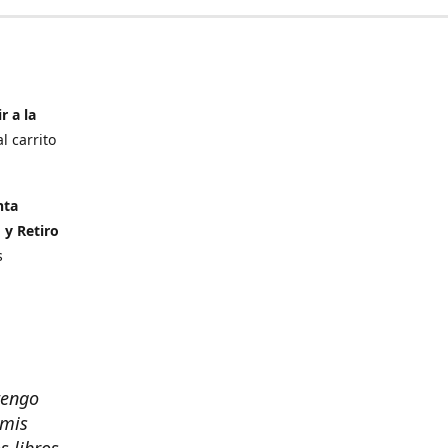
r a la
l carrito
nta
 y Retiro
s
tengo
 mis
s libros